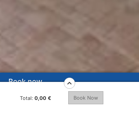
Book now
Book Now
Total:
0,00
€
2bdrm Apartment ”
Kaya”
Ver localização no mapa
Albufeira, Praia da Falésia