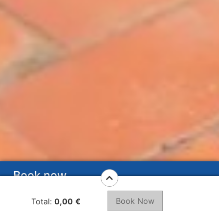
Book now
Book Now
Total:
0,00
€
V3 ” Casa Mila”