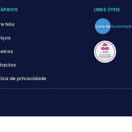
RÁPIDOS
LINKS ÚTEIS
re Nós
viços
ceiros
tactos
tica de privacidade