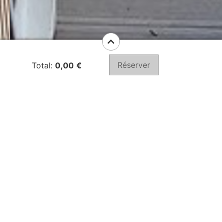
Réserver
Total:
0,00
€
Ver localização
Albufeira, Apartamentos da Balaia,
no mapa
Praia da Maria Luisa
Sleeps 4
2 Bedrooms
1 Bathrooms
Amenities
bouilloire électrique
,
Clé magnétique
,
Climatisation
,