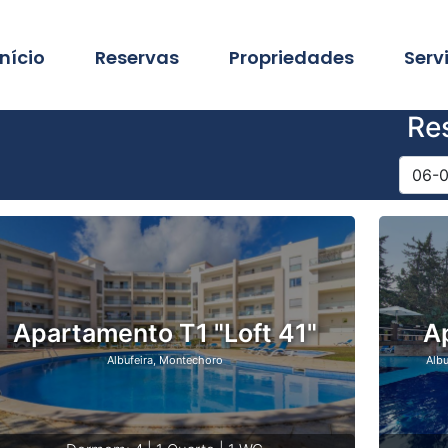
Início
Reservas
Propriedades
Serv
Re
Apartamento T1 "Loft 41"
A
Albufeira, Montechoro
Albu