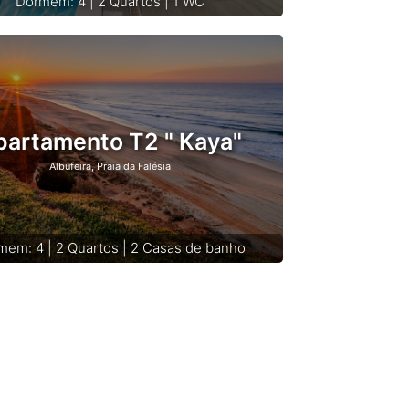
Dormem: 4 | 2 Quartos | 1 WC
partamento T2 " Kaya"
Albufeira, Praia da Falésia
mem: 4 | 2 Quartos | 2 Casas de banho