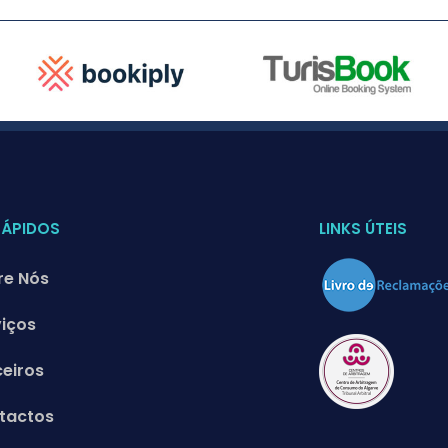
RÁPIDOS
LINKS ÚTEIS
re Nós
viços
ceiros
tactos