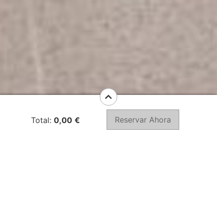
Reservar Ahora
Total:
0,00
€
Ver localização no mapa
Albufeira, Praia da Falésia
Sleeps 2
1 Bedrooms
1 Bathrooms