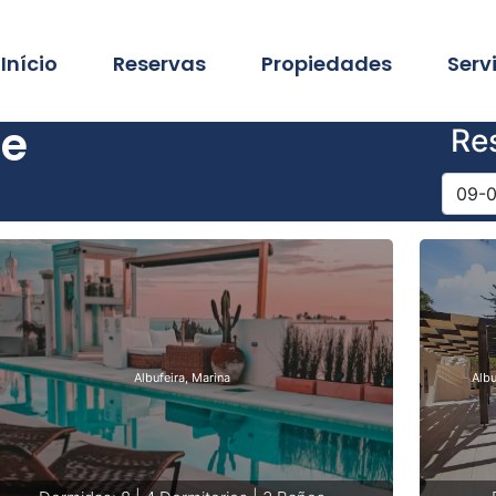
Início
Reservas
Propiedades
Serv
re
Re
Albufeira, Marina
Albu